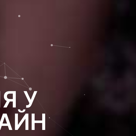
Я У
ЛАЙН