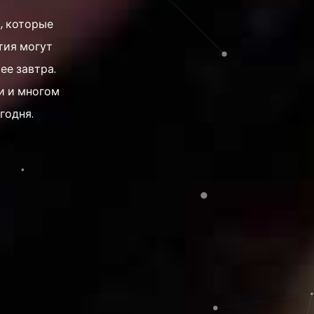
, которые
тия могут
ее завтра.
ви и многом
годня.