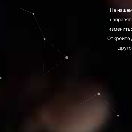
На нашем
направят
изменитьс
Откройте д
друго