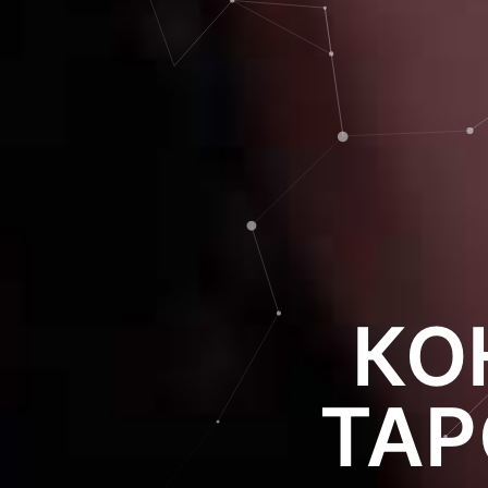
КО
ТАР