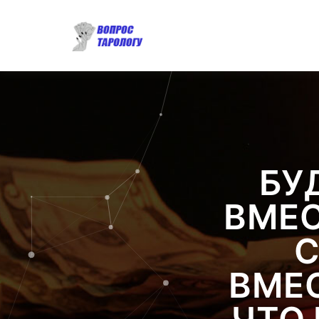
БУ
ВМЕС
С
ВМЕС