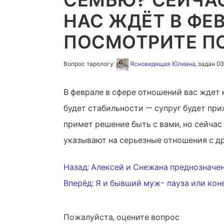
СЕМЬЮ? СЕЙЧАС
НАС ЖДЁТ В ФЕ
ПОСМОТРИТЕ П
Вопрос тарологу:
Ясновидящая Юлиана
, задан 0
В феврале в сфере отношений вас ждет 
будет стабильности — супруг будет прих
примет решение быть с вами, но сейчас
указывают на серьезные отношения с др
НАВИГАЦ
Назад:
Алексей и Снежана преднозначе
Вперёд:
Я и бывший муж- пауза или кон
ПО
Пожалуйста, оцените вопрос