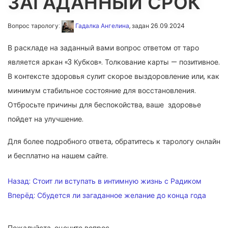
ЗАГАДАННЫЙ СРОК
Вопрос тарологу:
Гадалка Ангелина
, задан 26.09.2024
В раскладе на заданный вами вопрос ответом от таро
является аркан «3 Кубков». Толкование карты — позитивное.
В контексте здоровья сулит скорое выздоровление или, как
минимум стабильное состояние для восстановления.
Отбросьте причины для беспокойства, ваше здоровье
пойдет на улучшение.
Для более подробного ответа, обратитесь к тарологу онлайн
и бесплатно на нашем сайте.
НАВИГАЦИЯ
Назад:
Стоит ли вступать в интимную жизнь с Радиком
ПО
Вперёд:
Сбудется ли загаданное желание до конца года
ЗАПИСЯМ
Пожалуйста, оцените вопрос