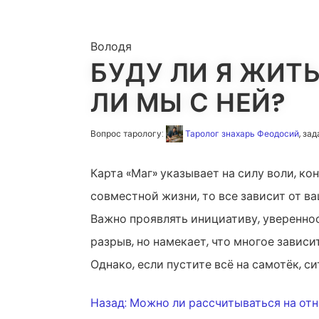
Володя
БУДУ ЛИ Я ЖИТ
ЛИ МЫ С НЕЙ?
Вопрос тарологу:
Таролог знахарь Феодосий
, зад
Карта «Маг» указывает на силу воли, к
совместной жизни, то все зависит от ва
Важно проявлять инициативу, увереннос
разрыв, но намекает, что многое завис
Однако, если пустите всё на самотёк, с
НАВИГАЦ
Назад:
Можно ли рассчитываться на от