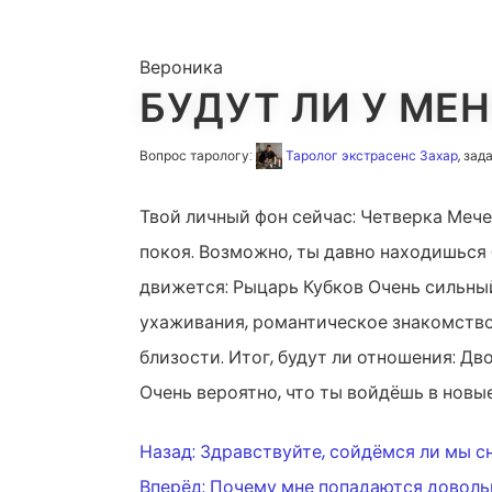
Вероника
БУДУТ ЛИ У МЕ
Вопрос тарологу:
Таролог экстрасенс Захар
, зад
Твой личный фон сейчас: Четверка Меч
покоя. Возможно, ты давно находишься б
движется: Рыцарь Кубков Очень сильный
ухаживания, романтическое знакомство
близости. Итог, будут ли отношения: Д
Очень вероятно, что ты войдёшь в новы
НАВИГАЦ
Назад:
Здравствуйте, сойдёмся ли мы с
Вперёд:
Почему мне попадаются доволь