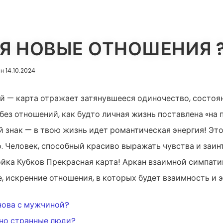
НЯ НОВЫЕ ОТНОШЕНИЯ 
ан 14.10.2024
ей — карта отражает затянувшееся одиночество, состо
ез отношений, как будто личная жизнь поставлена «на п
 знак — в твою жизнь идет романтическая энергия! Эт
. Человек, способный красиво выражать чувства и заи
войка Кубков Прекрасная карта! Аркан взаимной симпати
е, искренние отношения, в которых будет взаимность и
ИЯ
нова с мужчиной?
но странные люди?