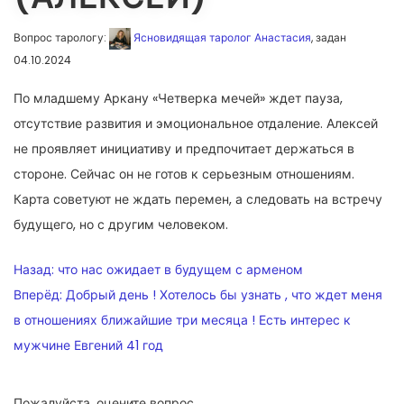
Вопрос тарологу:
Ясновидящая таролог Анастасия
, задан
04.10.2024
По младшему Аркану «Четверка мечей» ждет пауза,
отсутствие развития и эмоциональное отдаление. Алексей
не проявляет инициативу и предпочитает держаться в
стороне. Сейчас он не готов к серьезным отношениям.
Карта советуют не ждать перемен, а следовать на встречу
будущего, но с другим человеком.
НАВИГАЦИЯ
Назад:
что нас ожидает в будущем с арменом
ПО
Вперёд:
Добрый день ! Хотелось бы узнать , что ждет меня
в отношениях ближайшие три месяца ! Есть интерес к
ЗАПИСЯМ
мужчине Евгений 41 год
Пожалуйста, оцените вопрос