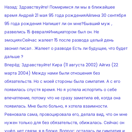
НАВИГАЦИЯ
Назад:
Здравствуйте! Помиримся ли мы в ближайшее
ПО
время Андрей 21 мая 95 года рожденияАйлина 30 сентября
95 года рождения Напишет ли он мне?Бывший муж ,
ЗАПИСЯМ
развелись 15 февраляИнициатором был он. Не
эмоцияхСейчас жалеет 15 после развода целый день
звонил писал . Жалеет о разводе Есть ли будущее, что будет
дальше ?
Вперёд:
Здравствуйте! Кира (11 августа 2002) Айгиз (22
марта 2004) Между нами были отношения без
обязательств. Но с моей стороны была симпатия. А с его
появилась спустя время. Но я успела испортить о себе
впечатление, потому что не сразу заметила еë, когда она
появилась. Мне было больно, я хотела взаимности.
Ревновала сама, провоцировала его, делала вид, что он мне
нужен только для без обязательств, обижалась. Сейчас он
ушëл, нет связи, я в блоке. Вопрос: осталась ли симпатия и