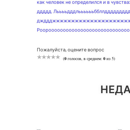
ЗАПИСЯМ
как человек не определился и в чу
ддддд. Лььььдддлььььььббллдддд
джддджжжжжжжжжжжжжжжжжжжж
Роороооооооооооооооооооооооооооо
Пожалуйста, оцените вопрос
0
0
(
голосов, в среднем:
из 5)
НЕДА