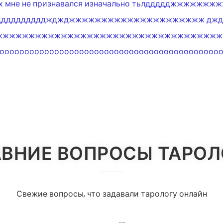
вствах мне не признавался изначально тьлддддджж
дддддддддддддджджджжжжжжжжжжжжжжжжжжжжж дж
жжжжжжжжжжжжжжжжжжжжжжжжжжжжжжжжжжж
ооооооооооооооооооооооооооооооооооооооооооооо
ВНИЕ ВОПРОСЫ ТАРО
Свежие вопросы, что задавали тарологу онлайн