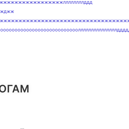
жжжжжжжжжжжжжжжжжжжжжжжллллллллддд
джджж
жжжжжжжжжжжжжжжжжжжжжжжжжжжжжжжжжжж
ооооооооооооооооооооооооооолллллллллллллллдддд
ЛОГАМ