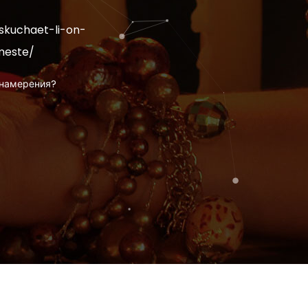
skuchaet-li-on-
meste/
 намерения?