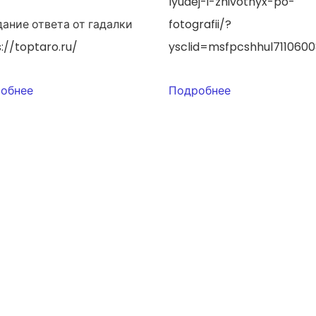
lyudej-i-zhivotnyx-po-
ание ответа от гадалки
fotografii/?
://toptaro.ru/
ysclid=msfpcshhul711060
обнее
Подробнее