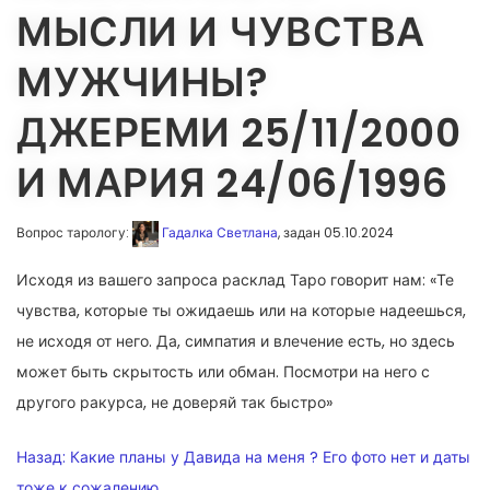
МЫСЛИ И ЧУВСТВА
МУЖЧИНЫ?
ДЖЕРЕМИ 25/11/2000
И МАРИЯ 24/06/1996
Вопрос тарологу:
Гадалка Светлана
, задан 05.10.2024
Исходя из вашего запроса расклад Таро говорит нам: «Те
чувства, которые ты ожидаешь или на которые надеешься,
не исходя от него. Да, симпатия и влечение есть, но здесь
может быть скрытость или обман. Посмотри на него с
другого ракурса, не доверяй так быстро»
НАВИГАЦИЯ
Назад:
Какие планы у Давида на меня ? Его фото нет и даты
тоже к сожалению