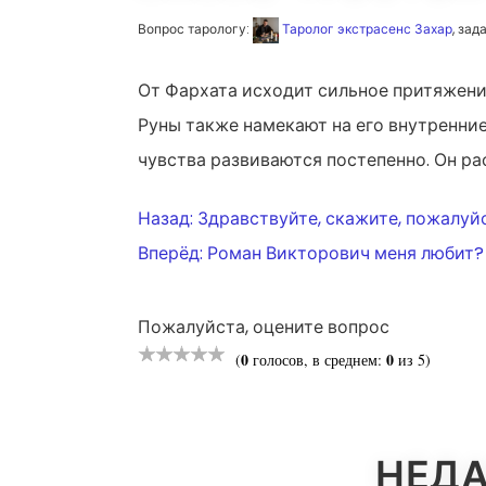
Вопрос тарологу:
Таролог экстрасенс Захар
, зад
От Фархата исходит сильное притяжение
Руны также намекают на его внутренние 
чувства развиваются постепенно. Он ра
НАВИГАЦ
Назад:
Здравствуйте, скажите, пожалуй
Вперёд:
Роман Викторович меня любит?
ПО
Пожалуйста, оцените вопрос
ЗАПИСЯМ
0
0
(
голосов, в среднем:
из 5)
НЕДА