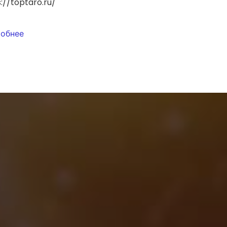
://toptaro.ru/
обнее