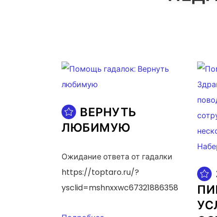
ВЕРНУТЬ
ЛЮБИМУЮ
Ожидание ответа от гадалки
https://toptaro.ru/?
ПИ
ysclid=mshnxxwc67321886358
УС