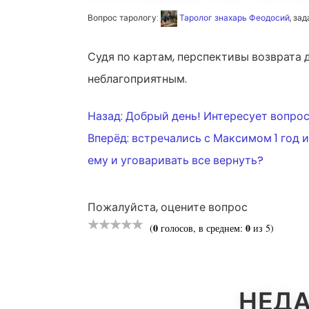
Вопрос тарологу:
Таролог знахарь Феодосий
, зад
Судя по картам, перспективы возврата 
неблагоприятным.
НАВИГАЦ
Назад:
Добрый день! Интересует вопрос
Вперёд:
встречались с Максимом 1 год и
ПО
ему и уговаривать все вернуть?
ЗАПИСЯМ
Пожалуйста, оцените вопрос
0
0
(
голосов, в среднем:
из 5)
НЕДА