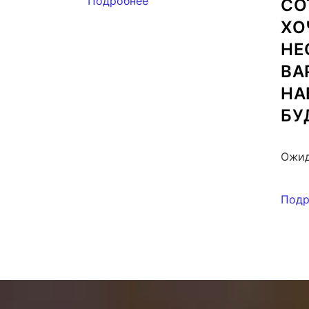
Подробнее
СО
ХО
НЕ
ВА
НА
БУ
Ожид
Подр