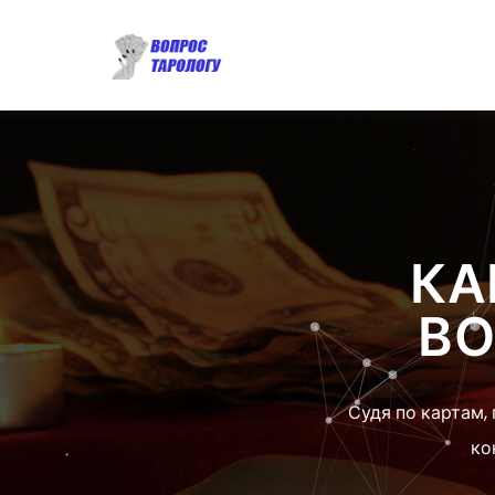
КА
ВО
Судя по картам,
ко