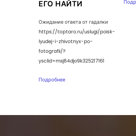
Подр
ЕГО НАЙТИ
Ожидание ответа от гадалки
https://toptaro.ru/uslugi/poisk-
lyudej-i-zhivotnyx-po-
fotografii/?
ysclid=msj84djo9k325217161
Подробнее