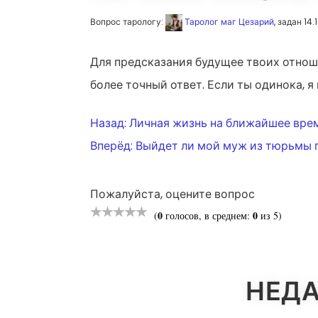
Вопрос тарологу:
Таролог маг Цезарий
, задан 14
Для предсказания будущее твоих отноше
более точный ответ. Если ты одинока, я
НАВИГАЦ
Назад:
Личная жизнь на ближайшее вре
Вперёд:
Выйдет ли мой муж из тюрьмы 
ПО
Пожалуйста, оцените вопрос
ЗАПИСЯМ
0
0
(
голосов, в среднем:
из 5)
НЕДА