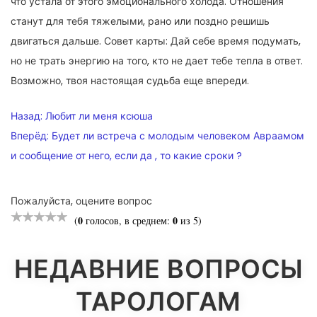
что устала от этого эмоционального холода. Отношения
станут для тебя тяжелыми, рано или поздно решишь
двигаться дальше. Совет карты: Дай себе время подумать,
но не трать энергию на того, кто не дает тебе тепла в ответ.
Возможно, твоя настоящая судьба еще впереди.
НАВИГАЦИЯ
Назад:
Любит ли меня ксюша
ПО
Вперёд:
Будет ли встреча с молодым человеком Авраамом
и сообщение от него, если да , то какие сроки ?
ЗАПИСЯМ
Пожалуйста, оцените вопрос
0
0
(
голосов, в среднем:
из 5)
НЕДАВНИЕ ВОПРОСЫ
ТАРОЛОГАМ