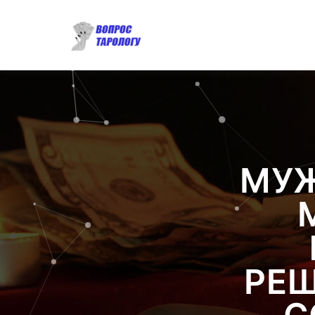
МУЖ
РЕШ