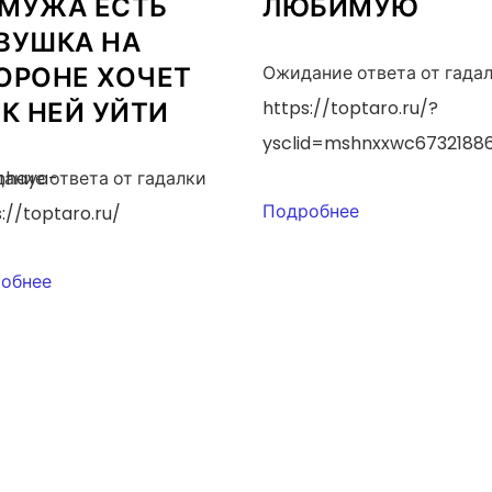
МУЖА ЕСТЬ
ЛЮБИМУЮ
ВУШКА НА
ОРОНЕ ХОЧЕТ
Ожидание ответа от гада
 К НЕЙ УЙТИ
https://toptaro.ru/?
ysclid=mshnxxwc6732188
shhaya-
ание ответа от гадалки
Подробнее
://toptaro.ru/
обнее