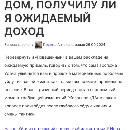
ДОМ, ПОЛУЧИЛУ ЛИ
Я ОЖИДАЕМЫЙ
ДОХОД
Вопрос тарологу:
Гадалка Ангелина
, задан 26.09.2024
Перевернутый «Повешенный» в вашем раскладе на
ожидаемую прибыль, говорить о том, что сама Госпожа
Удача улыбнется вам и прошлые материальные проблемы
уйдут из вашей жизни, как только вы примете правильное
решение. В ваш кризисный период настал переломный
момент требующий изменений. Желанное «ДА» в вашем
вопросе произойдет после глубокого обдумывания и
смены тактики.
НАВИГАЦИЯ
Назад:
Уйти из отношений с девушкой или остаться? Инна