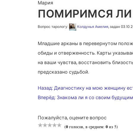
Мария
ПОМИРИМСЯ ЛИ 
Вопрос тарологу:
Колдунья Амелия
, задан 03.10.
Младшие арканы в перевернутом положе
обиды и отверженность. Карты указыва
на ваши чувства, восстановить близост
предсказано судьбой.
НАВИГАЦ
Назад:
Диагностику на мою женщину ест
Вперёд:
Знакома ли я со своим будущим
ПО
Пожалуйста, оцените вопрос
0
0
(
голосов, в среднем:
из 5)