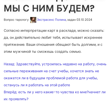
МЫ С НИМ БУДЕМ?
Вопрос тарологу:
Экстрасенс Полина
, задан 03.10.2024
Согласно интерпретации карт в раскладе, можно сказать:
да, он действительно любит тебя, испытывает искреннее
притяжение. Ваши отношения обещают быть долгими, и с
этим мужчиной ты сможешь создать семью.
НАВИГАЦИЯ
Назад:
Здравствуйте, устроилась недавно на работу, очень
ПО
сильные переживания на счет учебы, хочется знать не
окажется ли в будущем проблемой работа для учебы,
ЗАПИСЯМ
останусь ли я работать на этой работе
Вперёд:
есть ли у него какие-то чувства ко мне?начнет ли
их проявлять?