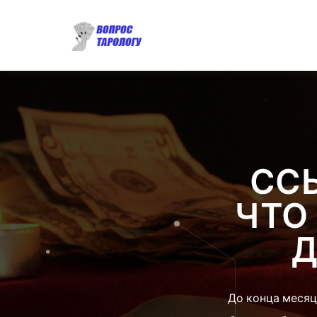
СС
ЧТО
Д
До конца месяц