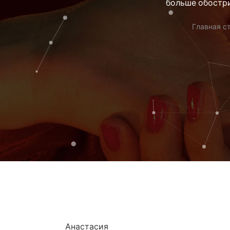
больше обостри
Главная с
Анастасия