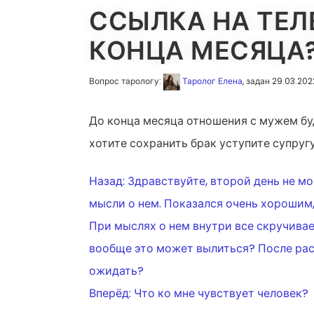
ССЫЛКА НА ТЕЛ
КОНЦА МЕСЯЦА
Вопрос тарологу:
Таролог Елена
, задан 29.03.202
До конца месяца отношения с мужем бу
хотите сохранить брак уступите супругу
НАВИГАЦ
Назад:
Здравствуйте, второй день не мо
мысли о нем. Показался очень хорошим,
ПО
При мыслях о нем внутри все скручивает
вообще это может вылиться? После расс
ЗАПИСЯМ
ожидать?
Вперёд:
Что ко мне чувствует человек?