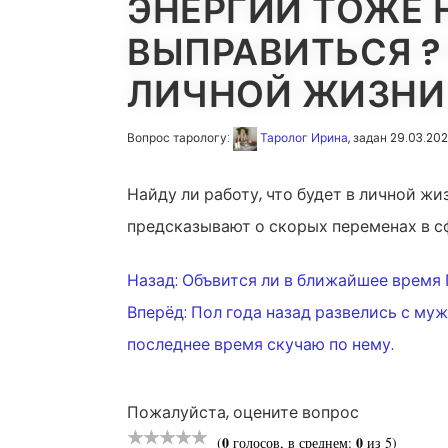
ЭНЕРГИИ ТОЖЕ Н
ВЫПРАВИТЬСЯ ? 
ЛИЧНОЙ ЖИЗНИ
Вопрос тарологу:
Таролог Ирина
, задан 29.03.20
Найду ли работу, что будет в личной ж
предсказывают о скорых переменах в сф
НАВИГАЦ
Назад:
Объвится ли в ближайшее время Ге
Вперёд:
Пол года назад развелись с муж
ПО
последнее время скучаю по нему.
ЗАПИСЯМ
Пожалуйста, оцените вопрос
0
0
(
голосов, в среднем:
из 5)