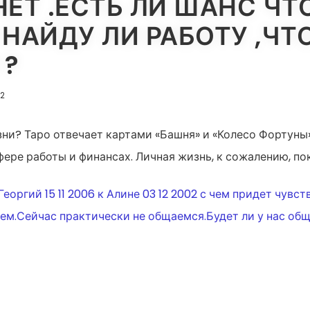
ЕТ .ЕСТЬ ЛИ ШАНС ЧТ
НАЙДУ ЛИ РАБОТУ ,ЧТО
 ?
22
изни? Таро отвечает картами «Башня» и «Колесо Фортуны
ере работы и финансах. Личная жизнь, к сожалению, п
ИЯ
оргий 15 11 2006 к Алине 03 12 2002 с чем придет чувст
ем.Сейчас практически не общаемся.Будет ли у нас обще