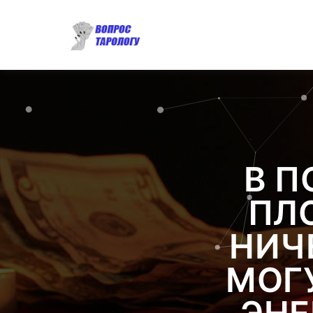
В П
ПЛ
НИЧЕ
МОГ