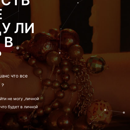
ЕСТЬ
Е
У ЛИ
 В
?
шанс что все
 ?
йти не могу ,личной
что будет в личной