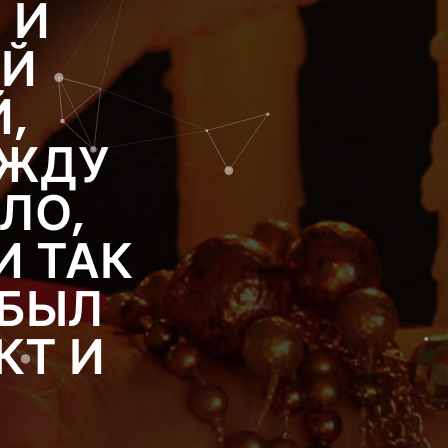
 И
ЕЙ
,
ЕЖДУ
ЛО,
И ТАК
 БЫЛ
КТ И