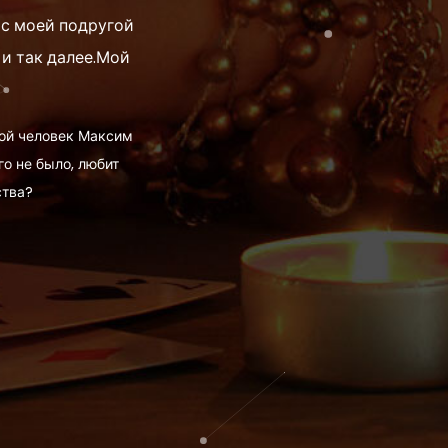
 с моей подругой
 и так далее.Мой
дой человек Максим
о не было, любит
ства?