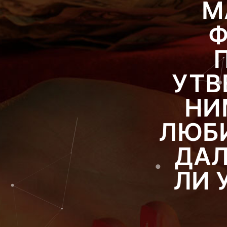
М
Ф
УТВ
НИ
ЛЮБИ
ДАЛ
ЛИ 