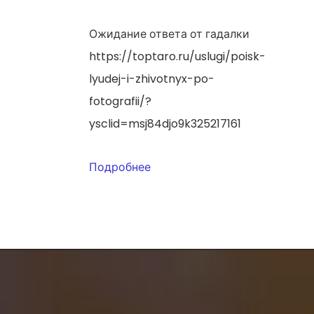
Ожидание ответа от гадалки
https://toptaro.ru/uslugi/poisk-
lyudej-i-zhivotnyx-po-
fotografii/?
ysclid=msj84djo9k325217161
Подробнее