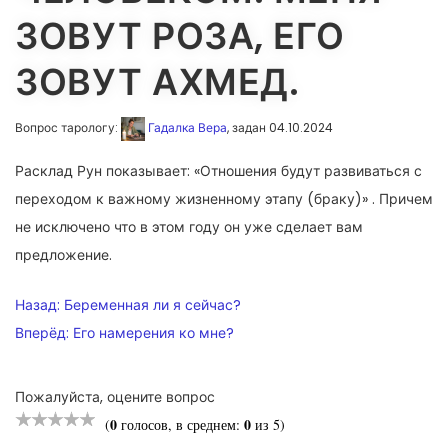
ЗОВУТ РОЗА, ЕГО
ЗОВУТ АХМЕД.
Вопрос тарологу:
Гадалка Вера
, задан 04.10.2024
Расклад Рун показывает: «Отношения будут развиваться с
переходом к важному жизненному этапу (браку)» . Причем
не исключено что в этом году он уже сделает вам
предложение.
НАВИГАЦИЯ
Назад:
Беременная ли я сейчас?
ПО
Вперёд:
Его намерения ко мне?
ЗАПИСЯМ
Пожалуйста, оцените вопрос
0
0
(
голосов, в среднем:
из 5)