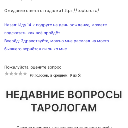
Ожидание ответа от гадалки https://toptaro.ru/
НАВИГАЦИЯ
Назад:
Иду 14 к подруге на день рождение, можете
ПО
подсказать как всё пройдёт
Вперёд:
Здравствуйте, можно мне расклад на моего
ЗАПИСЯМ
бывшего вернётся ли он ко мне
Пожалуйста, оцените вопрос
0
0
(
голосов, в среднем:
из 5)
НЕДАВНИЕ ВОПРОСЫ
ТАРОЛОГАМ
Свежие вопросы, что задавали тарологу онлайн