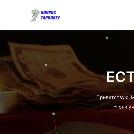
ЕС
Приветствую, М
— они уж