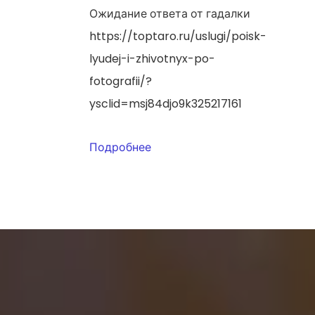
Ожидание ответа от гадалки
https://toptaro.ru/uslugi/poisk-
lyudej-i-zhivotnyx-po-
fotografii/?
ysclid=msj84djo9k325217161
Подробнее