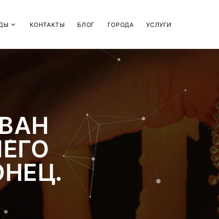
ДЫ
КОНТАКТЫ
БЛОГ
ГОРОДА
УСЛУГИ
ИВАН
НЕГО
ОНЕЦ.