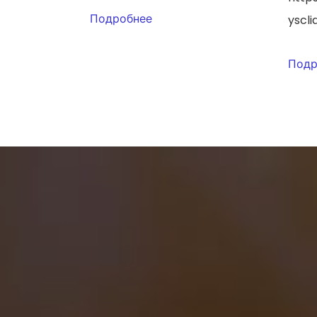
Подробнее
yscl
Подр