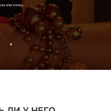
уза или конец.
 ЛИ У НЕГО