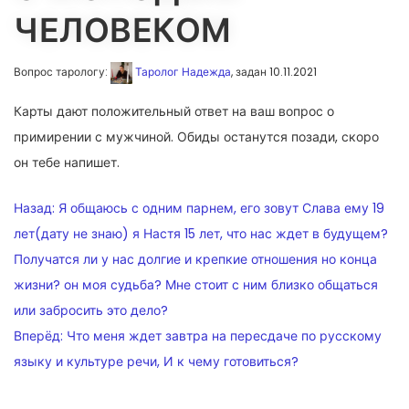
ЧЕЛОВЕКОМ
Вопрос тарологу:
Таролог Надежда
, задан 10.11.2021
Карты дают положительный ответ на ваш вопрос о
примирении с мужчиной. Обиды останутся позади, скоро
он тебе напишет.
НАВИГАЦИЯ
Назад:
Я общаюсь с одним парнем, его зовут Слава ему 19
ПО
лет(дату не знаю) я Настя 15 лет, что нас ждет в будущем?
Получатся ли у нас долгие и крепкие отношения но конца
ЗАПИСЯМ
жизни? он моя судьба? Мне стоит с ним близко общаться
или забросить это дело?
Вперёд:
Что меня ждет завтра на пересдаче по русскому
языку и культуре речи, И к чему готовиться?