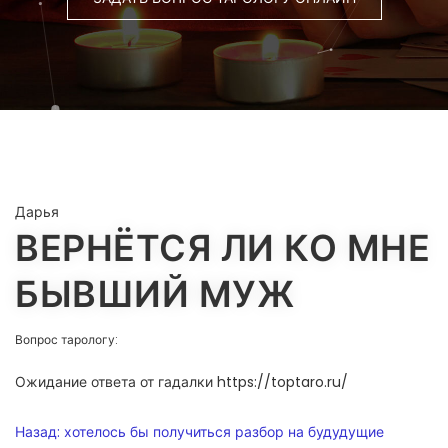
Дарья
ВЕРНЁТСЯ ЛИ КО МНЕ
БЫВШИЙ МУЖ
Вопрос тарологу:
Ожидание ответа от гадалки https://toptaro.ru/
НАВИГАЦИЯ
Назад:
хотелось бы получиться разбор на будудущие