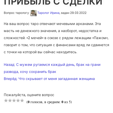
ПРИБЫЛЬ С СДЕЛКИ
Вопрос тарологу:
Таролог Ирина
, задан 29.03.2022
На ваш вопрос таро отвечают мечевыми арканами. Эта
масть не денежного значения, а наоборот, недостатка и
сложностей. «2 мечей» в союзе с рядом лежащим «Пажом»,
говорит о том, что ситуация с финансами вряд ли сдвинется
с точки на которой вы сейчас находитесь.
НАВИГАЦИЯ
Назад:
С мужем ругаемся каждый день, брак на грани
ПО
развода, хочу сохранить брак
Вперёд:
Что скрывает от меня загаданная женщина
ЗАПИСЯМ
Пожалуйста, оцените вопрос
0
0
(
голосов, в среднем:
из 5)